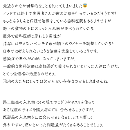
最近なかなか衝撃的なことを知ってしまいました
インドでは路上で歯医者さんが歯の治療を行っているのだそうです！
もちろんきちんと病院で治療をしている歯科医院もあるようですが
路上の敷物の上にズラッと入れ歯が並べられていたり、
屋外で歯科医師と思わしき男性が
清潔には見えないペンチで歯列矯正のワイヤーを調整していたりと
日本では考えられないような治療を実施しているようです。
感染症や悪化が心配になってしまいますが、
一般的な歯科治療は高価過ぎて受けられないといった人達に向けた、
とても低価格の治療なのだそう。
現地の方たちにとっては欠かせない存在なのかもしれませんね。
路上販売の入れ歯はその場でのこぎりやヤスリを使って
ある程度のサイズを購入者の口に合わせるようですが、
既製品の入れ歯を口に合わせるとなると、とても難しく
外れやすい、痛いといった問題点がたくさんあることでしょう。