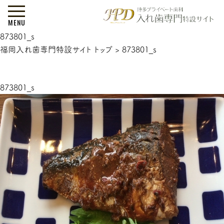
MENU
873801_s
福岡入れ歯専門特設サイト トップ
>
873801_s
873801_s