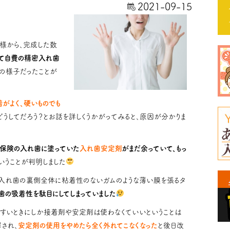
2021-09-15
様から、完成した数
て自費の精密入れ歯
りの様子だったことが
がよく、硬いものでも
どうしてだろう？とお話を詳しくうかがってみると、原因が分かりま
保険の入れ歯に塗っていた
入れ歯安定剤
がまだ余っていて、もっ
いうことが判明しました
、入れ歯の裏側全体に粘着性のないガムのような薄い膜を張るタ
歯の吸着性を駄目にしてしまっていました
すいときにしか接着剤や安定剤は使わなくていいということは
され、
安定剤の使用をやめたら全く外れてこなくなった
と後日改