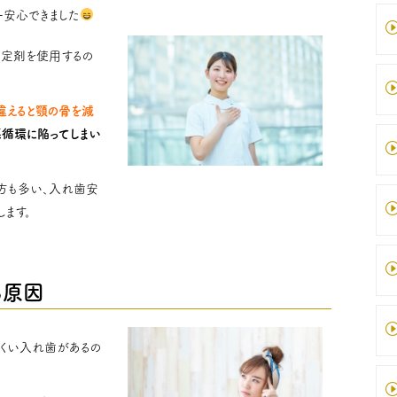
一安心できました
安定剤を使用するの
違えると顎の骨を減
悪循環に陥ってしまい
方も多い、入れ歯安
ます。
る原因
にくい入れ歯があるの