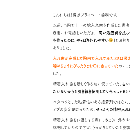
こんにちは！博多プライベート歯科です。
以前、当院で上下の総入れ歯を作成した患者
日後にお電話をいただき、「
高い治療費を払っ
を作ったのに、やっぱり外れやすい
」とお怒
ありました。
入れ歯が完成して院内で入れてみたときは吸着
噛めるようにぴったりとお口に合っていた
のに、
した。
精密入れ歯を新しく作る前に使っていた、
古い
たいないからと引き続き使用していらっしゃる
と
ペタペタとした粘着性のある接着剤ではなく
イプの安定剤だったため、
せっかくの精密入れ
精密入れ歯をお渡しする際に、あまりに外れや
説明していたのですが、うっかりしていたと謝罪