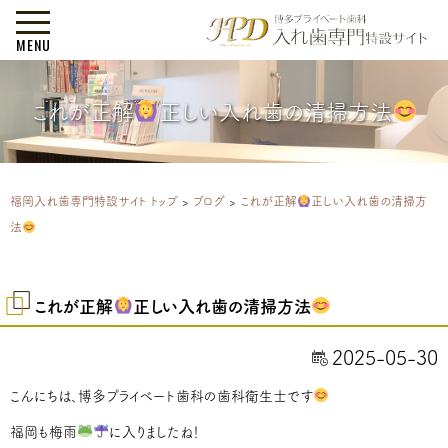
MENU
これが正解
正しい入れ歯の清掃方法
福岡入れ歯専門特設サイト トップ
>
ブログ
>
これが正解
正しい入れ歯の清掃方
法
これが正解
正しい入れ歯の清掃方法
2025-05-30
こんにちは、博多プライベート歯科の歯科衛生士です
福岡も梅雨
に入りましたね！