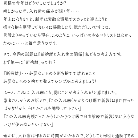
皆様の今年はどうでしたでしょうか?
嬉しかった年、入れ歯の痛みが続く年・・・・
年末になりますと、新年は素敵な環境でスカッとと迎えようと
様々な物を整理してキレイに掃除したり、慌ただしいですよね。
普段よりやっていたら現在、このように、いっぱいのやるべきリストはなかっ
たのに・・・・と毎年思うのです。
さて、今回の話題は『断捨離と入れ歯の関係』私どもの考え方です。
まず第一に「断捨離」って何？
『断捨離』・・・必要ないものを断ち捨てて離れること
必要ないものを捨てて整えてシンプルに考えましょう！
ふーん！これは、入れ歯にも、同じことが考えられる！と感じました。
患者さんからのお訴えで、「この入れ歯(かかりつけ医で新製)はまだ作った
ばかりだから、何とかこれを調整して下さい』
『この入れ歯高額だったから(かかりつけ医で自由診療で新製)気に入らな
いけど使わないといけない』
確かに、入れ歯は作るのに時間がかかるので、どうしても何回も通院するの