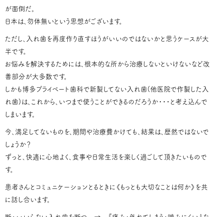
が面倒だ。
日本は、勿体無いという思想がございます。
ただし、入れ歯を再度作り直すほうがいいのではないかと思うケースが大
半です。
お悩みを解決するためには、根本的な所から治療しないといけないなど改
善部分が大多数です。
しかも博多プライベート歯科で新製してない入れ歯(他医院で作製した入
れ歯)は、これから、いつまで使うことができるのだろうか・・・と考え込んで
しまいます。
今、満足してないものを、期間や治療費かけても、結果は、歴然ではないで
しょうか？
ずっと、快適に心地よく、食事や日常生活を楽しく過ごして頂きたいもので
す。
患者さんとコミュニケーションとるときに《もっとも大切なことは何か》を共
に話し合います。
断・・・いらない入れ歯を断つ → 『痛み・外れてしまう・嚙みにくい』な