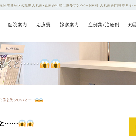
福岡市博多区の精密入れ歯・義歯の相談は博多プライベート歯科 入れ歯専門特設サイト
医院案内
治療費
診察案内
症例集/治療例
知
おくと……
た歯を放っておくと……
と……