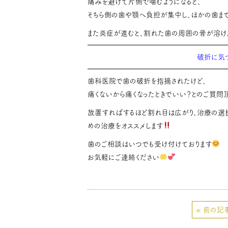
痛みを避けて片側で噛むようになると、
そちら側の歯や顎へ負担が集中し、ほかの歯まで
また炎症が進むと、割れた歯の周囲の骨が溶け、
破折に気
歯科医院で歯の破折を指摘されたけど、
痛くないから痛くなったときでいい？とのご質問頂
放置すればするほど割れ目は広がり、治療の選択
めの治療をオススメします
歯のご相談はいつでも受け付けております
お気軽にご連絡ください
« 前の記