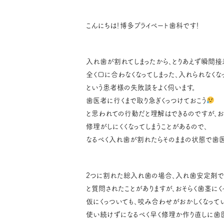
こんにちは！博多プライベート歯科です！
入れ歯が割れてしまったから、とりあえず瞬間接
全く口に合わなくなってしまった、入れられなくな
という患者様の失敗談をよく伺います。
歯医者に行くまで取り急ぎくっつけておこう
と思われての行動だと理解はできるのですが、お
修理がしにくくなってしまうことがあるので、
なるべく入れ歯が割れたらそのままの状態で歯医
2つに割れた総入れ歯の場合、入れ歯安定剤
と質問されたことがありますが、おそらく歯茎に
仮にくっついても、咬み合わせがおかしくなって
使い続けずになるべく早く修理か作り直しに歯医