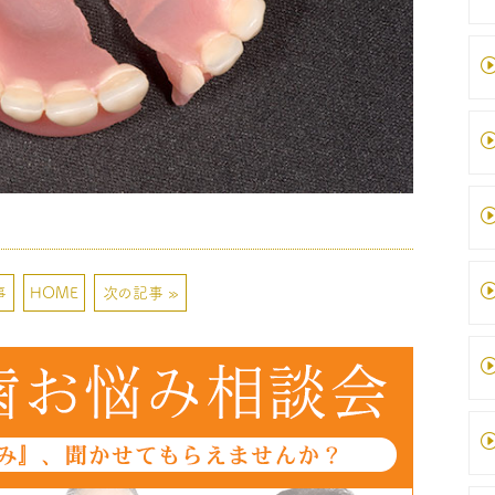
事
HOME
次の記事 »