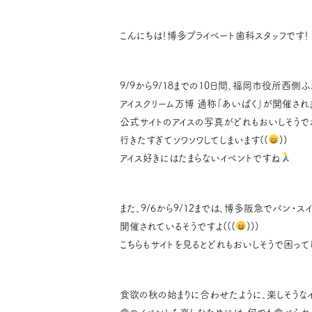
こんにちは！博多プライベート歯科スタッフです！
9/9から9/18までの10日間、福岡市役所西側
アイスクリーム万博 通称「あいぱく」が開催され
公式サイトのアイスの写真がどれもおいしそうで
行きたすぎてソワソワしてしまいます((
))
アイス好きにはたまらないイベントですね
また、9/6から9/12までは、博多阪急でパン・ス
開催されているそうですよ(((
)))
こちらもサイトを見るとどれもおいしそうで困って
食欲の秋の始まりに合わせたように、楽しそうな