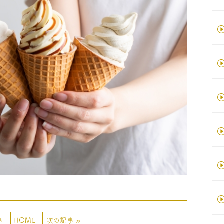
事
HOME
次の記事 »