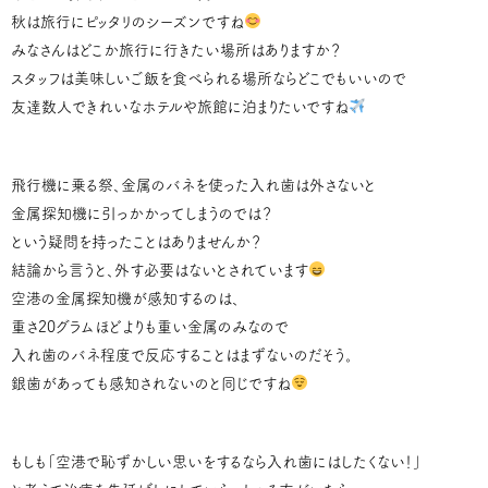
秋は旅行にピッタリのシーズンですね
みなさんはどこか旅行に行きたい場所はありますか？
スタッフは美味しいご飯を食べられる場所ならどこでもいいので
友達数人できれいなホテルや旅館に泊まりたいですね
飛行機に乗る祭、金属のバネを使った入れ歯は外さないと
金属探知機に引っかかってしまうのでは？
という疑問を持ったことはありませんか？
結論から言うと、外す必要はないとされています
空港の金属探知機が感知するのは、
重さ20グラムほどよりも重い金属のみなので
入れ歯のバネ程度で反応することはまずないのだそう。
銀歯があっても感知されないのと同じですね
もしも「空港で恥ずかしい思いをするなら入れ歯にはしたくない！」