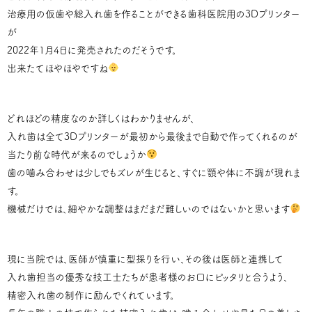
治療用の仮歯や総入れ歯を作ることができる歯科医院用の3Dプリンター
が
2022年1月4日に発売されたのだそうです。
出来たてほやほやですね
どれほどの精度なのか詳しくはわかりませんが、
入れ歯は全て3Dプリンターが最初から最後まで自動で作ってくれるのが
当たり前な時代が来るのでしょうか
歯の噛み合わせは少しでもズレが生じると、すぐに顎や体に不調が現れま
す。
機械だけでは、細やかな調整はまだまだ難しいのではないかと思います
現に当院では、医師が慎重に型採りを行い、その後は医師と連携して
入れ歯担当の優秀な技工士たちが患者様のお口にピッタリと合うよう、
精密入れ歯の制作に励んでくれています。