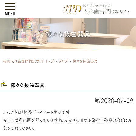
MENU
様々な抜歯器具
福岡入れ歯専門特設サイト トップ
>
ブログ
>
様々な抜歯器具
様々な抜歯器具
2020-07-09
こんにちは！博多プライベート歯科です。
今日も博多は雨が降っていますね。みなさん川の氾濫や土砂崩れなどにお
気をつけください。