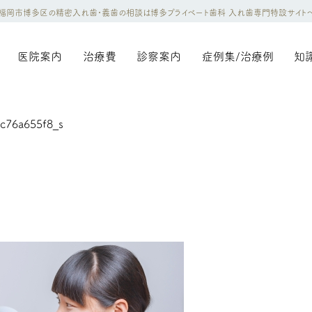
福岡市博多区の精密入れ歯・義歯の相談は博多プライベート歯科 入れ歯専門特設サイト
医院案内
治療費
診察案内
症例集/治療例
知
c76a655f8_s