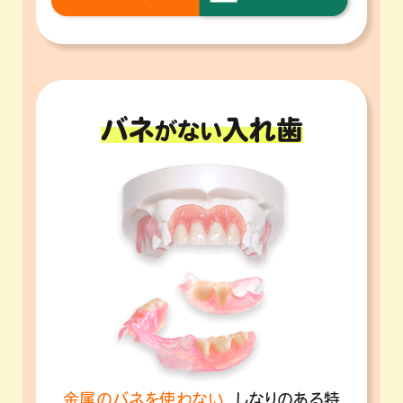
バネ
入れ歯
がない
金属のバネを使わない
、
しなりのある特