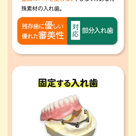
殊素材の入れ歯。
固定
入れ歯
する