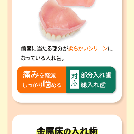
歯茎に当たる部分が
柔らかいシリコン
に
なっている入れ歯。
金属床
入れ歯
の