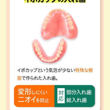
イボカップという気泡が少ない
特殊な樹
脂
で作られた入れ歯。