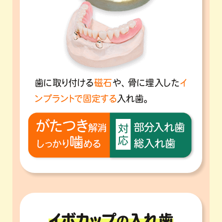
歯に取り付ける
磁石
や、骨に埋入した
イ
ンプラントで固定する
入れ歯。
イボカップ
入れ歯
の