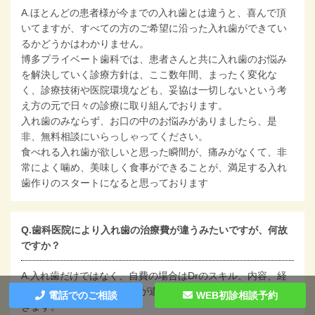
A.ほとんどの患者様が今までの入れ歯とは違うと、喜んで頂
いてますが、すべての方のご希望に沿った入れ歯ができてい
るかどうかはわかりません。
博多プライベート歯科では、患者さんと共に入れ歯のお悩み
を解決していく診療方針は、ここ数年間、まったく変化な
く、診療技術や医院環境なども、妥協は一切しないという考
え方の元で日々の診療に取り組んでおります。
入れ歯のみならず、お口の中のお悩みがありましたら、是
非、無料相談にいらっしゃってください。
食べれる入れ歯が欲しいと思った瞬間が、痛みがなくて、非
常によく噛め、美味しく食事ができることが、満足する入れ
歯作りのスタートになると思っております
Q.歯科医院により入れ歯の治療費が違うみたいですが、何故
ですか？
A.入れ歯だけではなく、自費の場合はDrのスキル、内容、経
験、さらに歯科医院の方針が違うため、当然治療費も違って
電話でのご相談
WEB初診相談予約
きます。